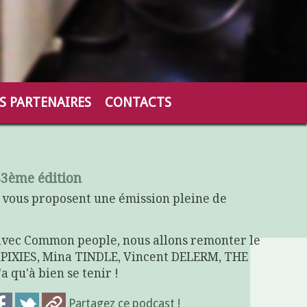
S PARTENAIRES
CONTACTS
83ème édition
vous proposent une émission pleine de
avec Common people, nous allons remonter le
PIXIES, Mina TINDLE, Vincent DELERM, THE
u'à bien se tenir !
Partagez ce podcast !