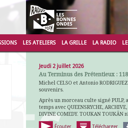
SSIONS
LES ATELIERS
LA GRILLE
LA RADIO
LE
Jeudi 2 juillet 2026
Au Terminus des Prétentieux : 11
Michel CELSO et Antonio RODRIGUEZ 
souvenirs.
Après un morceau culte signé PULP, 
temps avec QUEENSRYCHE, ARCHIVE, 
DIVINE COMEDY. TOUKAN TOUKÄN n'a q
Écouter
Télécharger