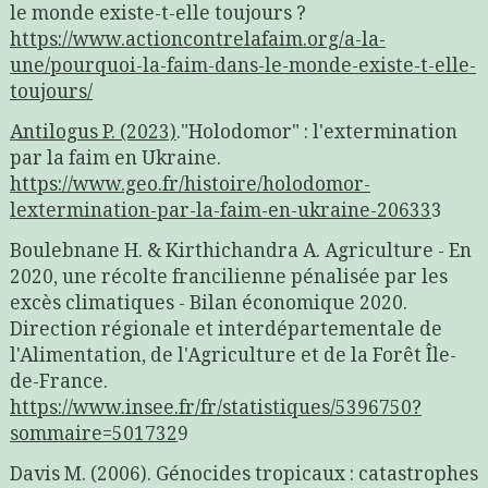
le monde existe-t-elle toujours ?
https://www.actioncontrelafaim.org/a-la-
une/pourquoi-la-faim-dans-le-monde-existe-t-elle-
toujours/
Antilogus P. (2023)
."Holodomor" : l'extermination
par la faim en Ukraine.
https://www.geo.fr/histoire/holodomor-
lextermination-par-la-faim-en-ukraine-20633
3
Boulebnane H. & Kirthichandra A. Agriculture - En
2020, une récolte francilienne pénalisée par les
excès climatiques - Bilan économique 2020.
Direction régionale et interdépartementale de
l'Alimentation, de l'Agriculture et de la Forêt Île-
de-France.
https://www.insee.fr/fr/statistiques/5396750?
sommaire=501732
9
Davis M. (2006). Génocides tropicaux : catastrophes