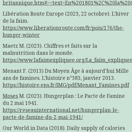
britannique.htm#:~:text=En%201801%2C%20la%2
Libération Route Europe (2023, 22 octobre). L'hiver
de la faim.
https://www.liberationroute.com/fr/pois/176/the-
hunger-winter
Maetz M. (2023). Chiffres et faits sur la
malnutrition dans le monde.
https://www.lafaimexpliquee.org/La_faim_expliquee/
Menant F. (2013) Du Moyen Âge à aujourd'hui Mille
ans de famines. L'histoire n°383, janvier 2013.
https://histoire.ens.fr/IMG/pdf/Menant_Famines.pdf
Moses
M. (2023). Hungerplan : Le Pacte de Famine
du 2 mai 1941.
https://reseauinternational.net/hungerplan-le-
pacte-de-famine-du-2-mai-1941/
Our World in Data (2018). Daily supply of calories