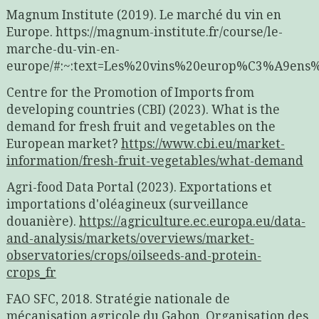
Magnum Institute (2019). Le marché du vin en
Europe. https://magnum-institute.fr/course/le-
marche-du-vin-en-
europe/#:~:text=Les%20vins%20europ%C3%A9en
Centre for the Promotion of Imports from
developing countries (CBI) (2023). What is the
demand for fresh fruit and vegetables on the
European market?
https://www.cbi.eu/market-
information/fresh-fruit-vegetables/what-demand
Agri-food Data Portal (2023). Exportations et
importations d'oléagineux (surveillance
douanière).
https://agriculture.ec.europa.eu/data-
and-analysis/markets/overviews/market-
observatories/crops/oilseeds-and-protein-
crops_fr
FAO SFC, 2018. Stratégie nationale de
mécanisation agricole du Gabon. Organisation des