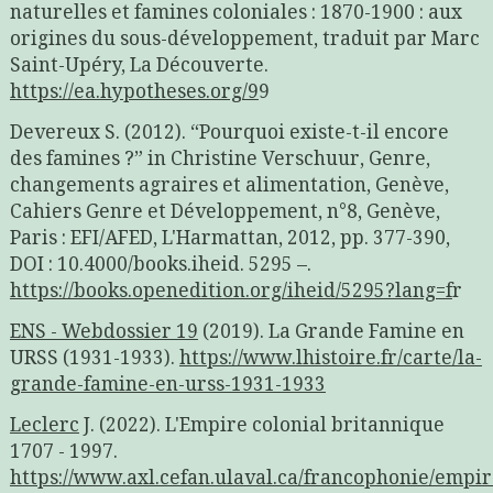
naturelles et famines coloniales : 1870-1900 : aux
origines du sous-développement, traduit par Marc
Saint-Upéry, La Découverte.
https://ea.hypotheses.org/9
9
Devereux S. (2012). “Pourquoi existe-t-il encore
des famines ?” in Christine Verschuur, Genre,
changements agraires et alimentation, Genève,
Cahiers Genre et Développement, n°8, Genève,
Paris : EFI/AFED, L'Harmattan, 2012, pp. 377-390,
DOI : 10.4000/books.iheid. 5295 –.
https://books.openedition.org/iheid/5295?lang=f
r
ENS - Webdossier 19
(2019). La Grande Famine en
URSS (1931-1933).
https://www.lhistoire.fr/carte/la-
grande-famine-en-urss-1931-1933
Leclerc
J. (2022). L'Empire colonial britannique
1707 - 1997.
https://www.axl.cefan.ulaval.ca/francophonie/empir