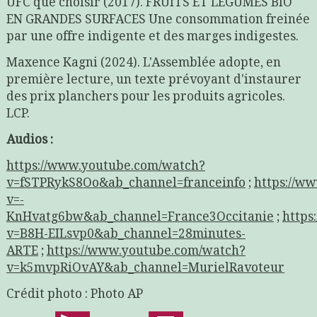
UFC que choisir (2017). FRUITS ET LEGUMES BIO
EN GRANDES SURFACES Une consommation freinée
par une offre indigente et des marges indigestes.
Maxence Kagni (2024). L'Assemblée adopte, en
première lecture, un texte prévoyant d'instaurer
des prix planchers pour les produits agricoles.
LCP.
Audios :
https://www.youtube.com/watch?
v=fSTPRykS8Oo&ab_channel=franceinfo
;
https://w
v=-
KnHvatg6bw&ab_channel=France3Occitanie
;
http
v=B8H-EILsvp0&ab_channel=28minutes-
ARTE
;
https://www.youtube.com/watch?
v=k5mvpRiOvAY&ab_channel=MurielRavoteur
Crédit photo : Photo AP