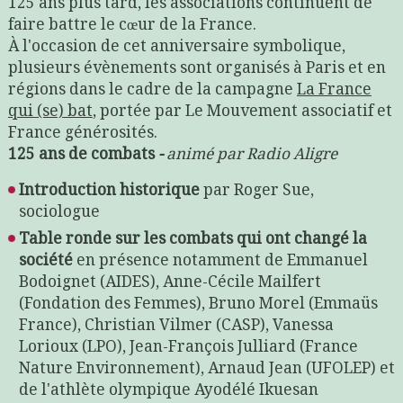
125 ans plus tard, les associations continuent de
faire battre le cœur de la France.
À l'occasion de cet anniversaire symbolique,
plusieurs évènements sont organisés à Paris et en
régions dans le cadre de la campagne
La France
qui (se) bat
, portée par Le Mouvement associatif et
France générosités.
125 ans de combats
-
animé par Radio Aligre
Introduction historique
par Roger Sue,
sociologue
Table ronde sur les combats qui ont changé la
société
en présence notamment de Emmanuel
Bodoignet (AIDES), Anne-Cécile Mailfert
(Fondation des Femmes), Bruno Morel (Emmaüs
France), Christian Vilmer (CASP), Vanessa
Lorioux (LPO), Jean-François Julliard (France
Nature Environnement), Arnaud Jean (UFOLEP) et
de l'athlète olympique Ayodélé Ikuesan