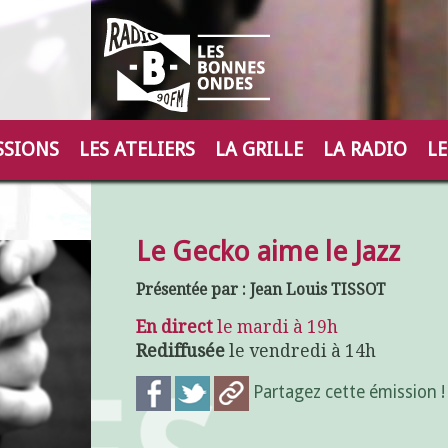
SSIONS
LES ATELIERS
LA GRILLE
LA RADIO
LE
Le Gecko aime le Jazz
Présentée par : Jean Louis TISSOT
En direct
le mardi à 19h
Rediffusée
le vendredi à 14h
Partagez cette émission 