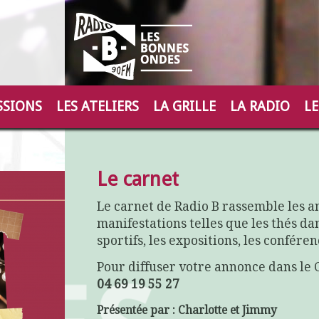
SSIONS
LES ATELIERS
LA GRILLE
LA RADIO
LE
Le carnet
Le carnet de Radio B rassemble les a
manifestations telles que les thés dan
sportifs, les expositions, les confére
Pour diffuser votre annonce dans le 
04 69 19 55 27
Présentée par : Charlotte et Jimmy