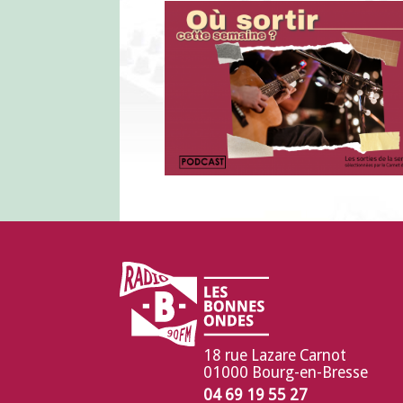
18 rue Lazare Carnot
01000 Bourg-en-Bresse
04 69 19 55 27