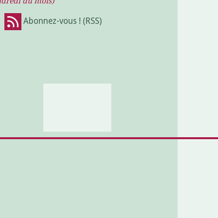
ndredi du mois)
!
Abonnez-vous ! (RSS)