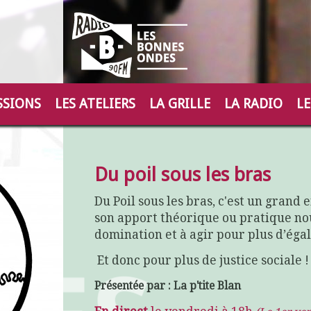
SSIONS
LES ATELIERS
LA GRILLE
LA RADIO
LE
Du poil sous les bras
Du Poil sous les bras, c'est un grand
son apport théorique ou pratique no
domination et à agir pour plus d’égali
Et donc pour plus de justice sociale !
Présentée par : La p'tite Blan