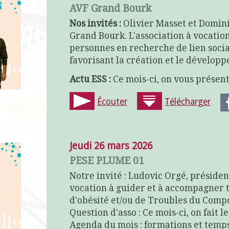
AVF Grand Bourk
Nos invités :
Olivier Masset et Domin
Grand Bourk. L'association à vocation
personnes en recherche de lien socia
favorisant la création et le dévelop
Actu ESS :
Ce mois-ci, on vous présen
Écouter
Télécharger
Jeudi 26 mars 2026
PESE PLUME 01
Notre invité : Ludovic Orgé, présiden
vocation à guider et à accompagner t
d'obésité et/ou de Troubles du Com
Question d'asso : Ce mois-ci, on fait 
Agenda du mois : formations et temps 