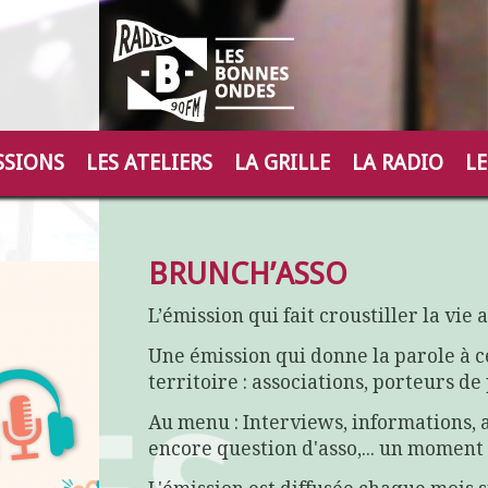
SSIONS
LES ATELIERS
LA GRILLE
LA RADIO
LE
BRUNCH’ASSO
L’émission qui fait croustiller la vie 
Une émission qui donne la parole à ce
territoire : associations, porteurs de p
Au menu : Interviews, informations, 
encore question d'asso,... un moment