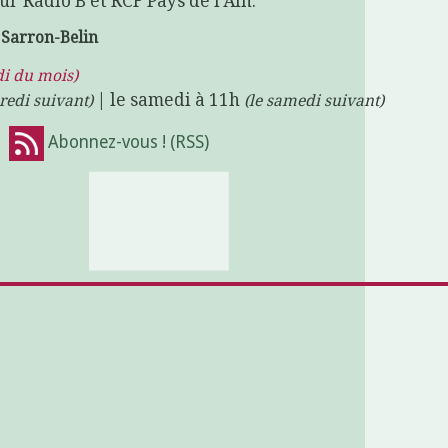
ur Radio B et RCF Pays de l'Ain.
e Sarron-Belin
di du mois)
| le samedi à 11h
redi suivant)
(le samedi suivant)
!
Abonnez-vous ! (RSS)